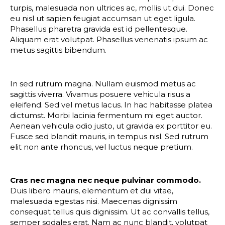
turpis, malesuada non ultrices ac, mollis ut dui. Donec
eu nisl ut sapien feugiat accumsan ut eget ligula.
Phasellus pharetra gravida est id pellentesque.
Aliquam erat volutpat. Phasellus venenatis ipsum ac
metus sagittis bibendum.
In sed rutrum magna. Nullam euismod metus ac
sagittis viverra. Vivamus posuere vehicula risus a
eleifend. Sed vel metus lacus. In hac habitasse platea
dictumst. Morbi lacinia fermentum mi eget auctor.
Aenean vehicula odio justo, ut gravida ex porttitor eu.
Fusce sed blandit mauris, in tempus nisl. Sed rutrum
elit non ante rhoncus, vel luctus neque pretium.
Cras nec magna nec neque pulvinar commodo.
Duis libero mauris, elementum et dui vitae,
malesuada egestas nisi. Maecenas dignissim
consequat tellus quis dignissim. Ut ac convallis tellus,
semper sodales erat. Nam ac nunc blandit, volutpat