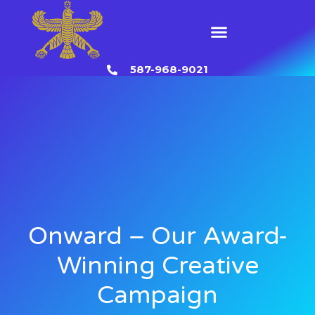
Skip
to
Menu
content
587-968-9021
Onward – Our Award-
Winning Creative
Campaign