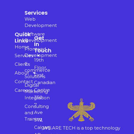
Services
Web
Development
Quick
Software
Get
Links
Development
In
Home
Frontend
Touch
Development
Services
19th
E-
Clients
Floor,
commerce
About
First
Solutions
Contact
Canadian
Digital
Centre
Careers
Marketing
350
Integration
7
Consulting
Ave
and
Training
SW,
Calgary,
WE ARE TECH is a top technology