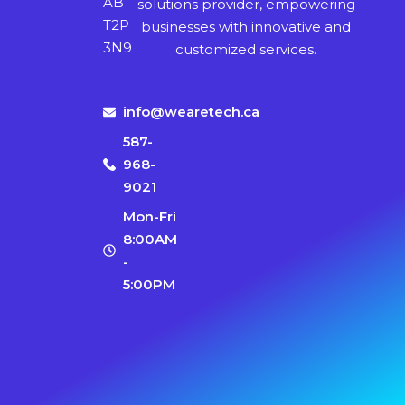
AB
solutions provider, empowering
T2P
businesses with innovative and
3N9
customized services.
info@wearetech.ca
587-
968-
9021
Mon-Fri
8:00AM
-
5:00PM