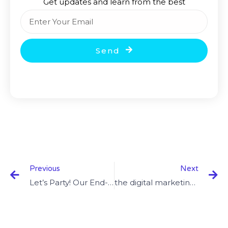
Get updates and learn from the best
Email
Send
Prev
Ne
Previous
Next
Let’s Party! Our End-Of-The-Year Celebration
the digital marketing revolution is here is here & now