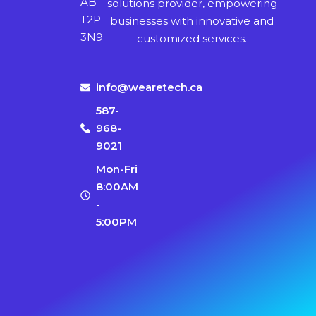
AB
solutions provider, empowering
T2P
businesses with innovative and
3N9
customized services.
info@wearetech.ca
587-
968-
9021
Mon-Fri
8:00AM
-
5:00PM