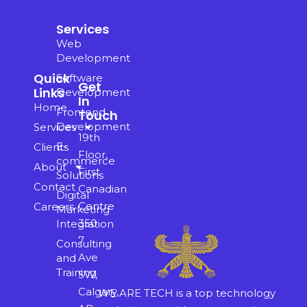
Services
Web
Development
Quick
Software
Get
Links
Development
In
Home
Frontend
Touch
Development
Services
19th
E-
Clients
Floor,
commerce
About
First
Solutions
Contact
Canadian
Digital
Centre
Careers
Marketing
350
Integration
7
Consulting
Ave
and
Training
SW,
Calgary,
WE ARE TECH is a top technology