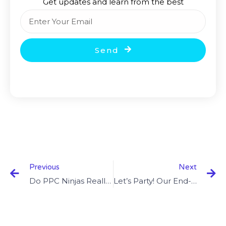
Get updates and learn from the best
Email
Send
Prev
Ne
Previous
Next
Do PPC Ninjas Really Exist?
Let’s Party! Our End-Of-The-Year Celebration