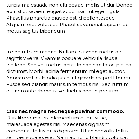
turpis, malesuada non ultrices ac, mollis ut dui. Donec
eu nisl ut sapien feugiat accumsan ut eget ligula.
Phasellus pharetra gravida est id pellentesque.
Aliquam erat volutpat. Phasellus venenatis ipsum ac
metus sagittis bibendum.
In sed rutrum magna. Nullam euismod metus ac
sagittis viverra. Vivamus posuere vehicula risus a
eleifend. Sed vel metus lacus. In hac habitasse platea
dictumst. Morbi lacinia fermentum mi eget auctor.
Aenean vehicula odio justo, ut gravida ex porttitor eu.
Fusce sed blandit mauris, in tempus nisl. Sed rutrum
elit non ante rhoncus, vel luctus neque pretium.
Cras nec magna nec neque pulvinar commodo.
Duis libero mauris, elementum et dui vitae,
malesuada egestas nisi. Maecenas dignissim
consequat tellus quis dignissim. Ut ac convallis tellus,
semper sodales erat. Nam ac nunc blandit, volutpat