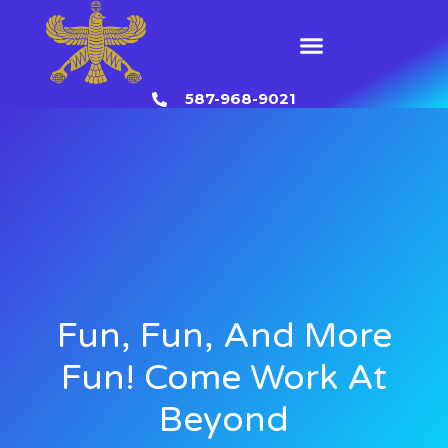
Skip
to
Menu
content
587-968-9021
Fun, Fun, And More
Fun! Come Work At
Beyond